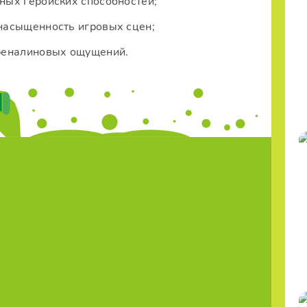
ных геройских способностей;
насыщенность игровых сцен;
реналиновых ощущений.