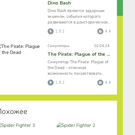
Dino Bash
Dino Bash является задорным
экшеном, события которого
развиваются в доисторическое
время. Геймеру предстоит стать
1.9.2
4.4
Симуляторы
02.04.24
The Pirate: Plague of the Dead
Симулятор The Pirate: Plague of
the Dead - отличная
возможность почувствовать
себя капитаном пиратского
1.9.2
4.4
корабля,
Похожее