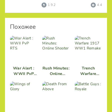
фоне событий
1.9.2
4.4
Похожее
War Alert :
Rush Minutes:
Trench
WWII PvP
Online
Warfare
RTS
Shooter
1917 WW1
Remake