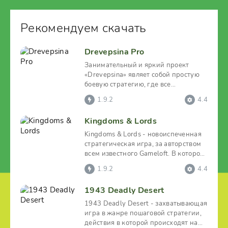
Рекомендуем скачать
Drevepsina Pro
Занимательный и яркий проект
«Drevepsina» являет собой простую
боевую стратегию, где все
разворачивающееся
1.9.2
4.4
Kingdoms & Lords
Kingdoms & Lords - новоиспеченная
стратегическая игра, за авторством
всем известного Gameloft. В которой
играющий
1.9.2
4.4
1943 Deadly Desert
1943 Deadly Desert - захватывающая
игра в жанре пошаговой стратегии,
действия в которой происходят на