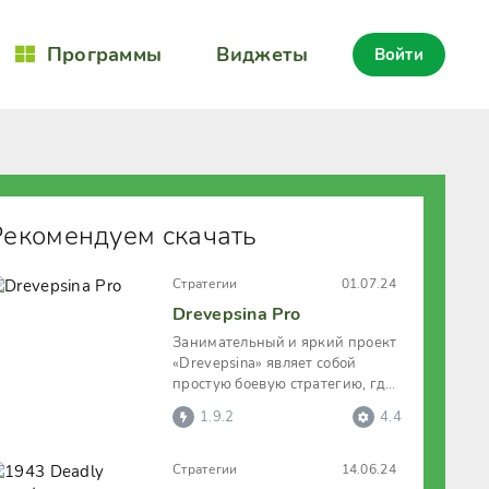
Программы
Виджеты
Войти
Рекомендуем скачать
Стратегии
01.07.24
Drevepsina Pro
Занимательный и яркий проект
«Drevepsina» являет собой
простую боевую стратегию, где
все разворачивающееся
1.9.2
4.4
Стратегии
14.06.24