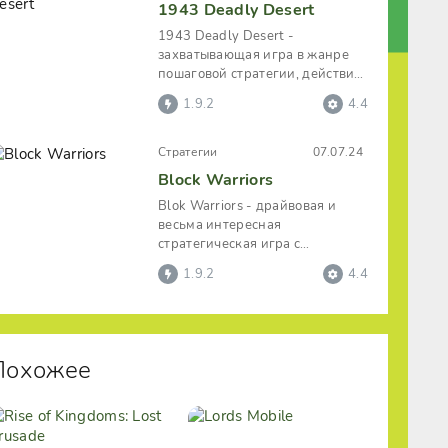
1943 Deadly Desert
1943 Deadly Desert -
захватывающая игра в жанре
пошаговой стратегии, действия
в которой происходят на фоне
1.9.2
4.4
событий
Стратегии
07.07.24
Block Warriors
Blok Warriors - драйвовая и
весьма интересная
стратегическая игра с
кубической стилизацией и
1.9.2
4.4
множеством схваток.
Похожее