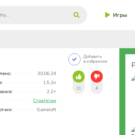
Игры
Добавить
в избранное
лено:
30.06.24
я:
1.5.2n
11
4
вания:
2.2+
Стратегии
отчик:
Gameloft