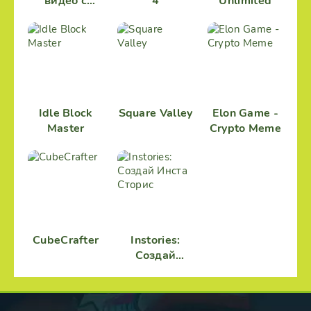
видео с
4
Unlimited
пинтереста
Idle Block
Square Valley
Elon Game -
Master
Crypto Meme
CubeCrafter
Instories:
Создай
Инста
Сторис