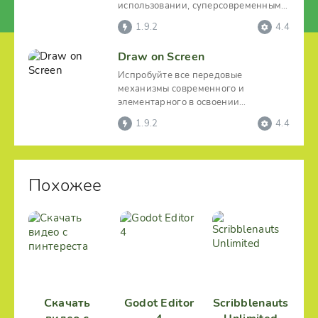
использовании, суперсовременным
Андроид-эмулятором,
1.9.2
4.4
Draw on Screen
Испробуйте все передовые
механизмы современного и
элементарного в освоении
графического редактора «Draw on
1.9.2
4.4
Screen»,
Похожее
Скачать
Godot Editor
Scribblenauts