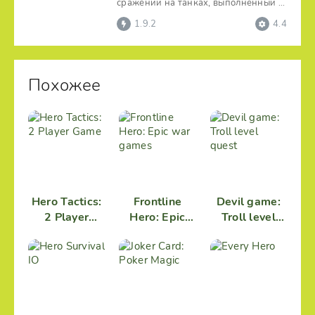
сражений на танках, выполненный в
рамках реальной истории.
1.9.2
4.4
Похожее
Hero Tactics:
Frontline
Devil game:
2 Player
Hero: Epic
Troll level
Game
war games
quest