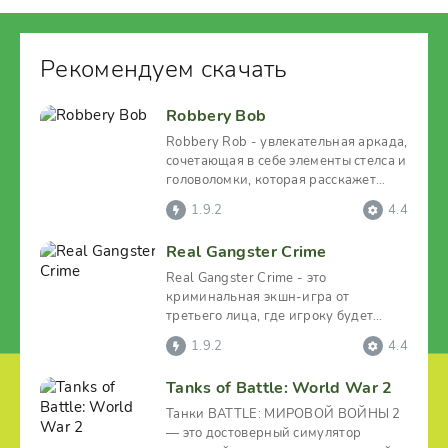
Рекомендуем скачать
Robbery Bob
Robbery Rob - увлекательная аркада,
сочетающая в себе элементы стелса и
головоломки, которая расскажет
историю вора по
1.9.2
4.4
Real Gangster Crime
Real Gangster Crime - это
криминальная экшн-игра от
третьего лица, где игроку будет
предложено с нуля захватить целый
1.9.2
4.4
Tanks of Battle: World War 2
Танки BATTLE: МИРОВОЙ ВОЙНЫ 2
— это достоверный симулятор