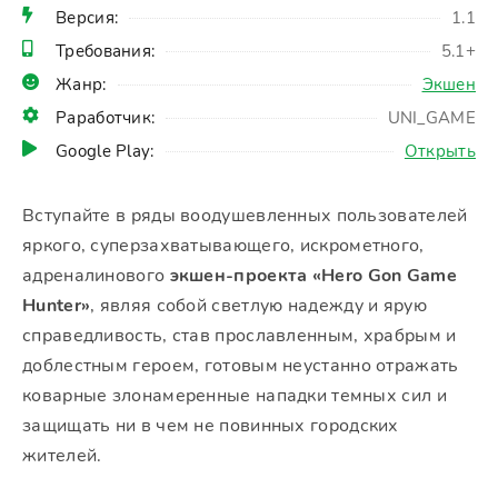
Версия:
1.1
Требования:
5.1+
Жанр:
Экшен
Раработчик:
UNI_GAME
Google Play:
Открыть
Вступайте в ряды воодушевленных пользователей
яркого, суперзахватывающего, искрометного,
адреналинового
экшен-проекта «Hero Gon Game
Hunter»
, являя собой светлую надежду и ярую
справедливость, став прославленным, храбрым и
доблестным героем, готовым неустанно отражать
коварные злонамеренные нападки темных сил и
защищать ни в чем не повинных городских
жителей.