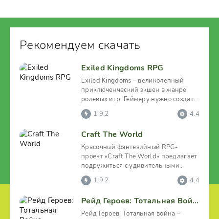
Рекомендуем скачать
Exiled Kingdoms RPG
Exiled Kingdoms – великолепный
приключенческий экшен в жанре
ролевых игр. Геймеру нужно создать
своего храброго героя и
1.9.2
4.4
Craft The World
Красочный фэнтезийный RPG-
проект «Craft The World» предлагает
подружиться с удивительными
гномами, сделать так, чтобы
1.9.2
4.4
Рейд Героев: Тотальная Война
Рейд Героев: Тотальная война –