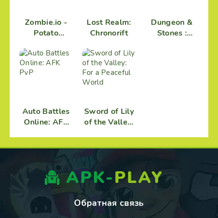
Zombie.io -
Lost Realm:
Dungeon &
Potato
Chronorift
Stones :
Shooting
Match-3 RPG
Auto Battles
Sword of Lily
Online: AFK
of the Valley:
PvP
For a
Peaceful
World
APK-
PLAY
Обратная связь