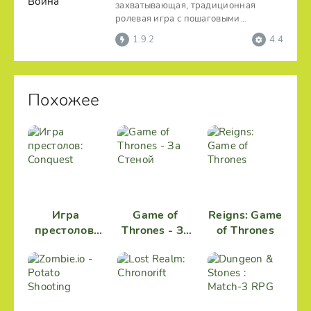
захватывающая, традиционная
ролевая игра с пошаговыми
поединками. Цель – сотворить
1.9.2
4.4
Похожее
Игра
Game of
Reigns: Game
престолов:
Thrones - За
of Thrones
Conquest
Стеной