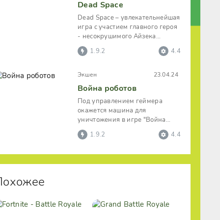
Dead Space
Dead Space – увлекательнейшая
игра с участием главного героя
- несокрушимого Айзека
Кларка. Его отправляют на
1.9.2
4.4
далёкую
Экшен
23.04.24
Война роботов
Под управлением геймера
окажется машина для
уничтожения в игре "Война
роботов". Бесчисленные
1.9.2
4.4
сражения впереди.
Похожее