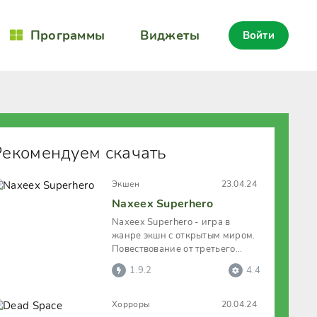
Программы
Виджеты
Войти
Рекомендуем скачать
Экшен
23.04.24
Naxeex Superhero
Naxeex Superhero - игра в
жанре экшн с открытым миром.
Повествование от третьего
лица. Геймер управляет
1.9.2
4.4
могучим
Хорроры
20.04.24