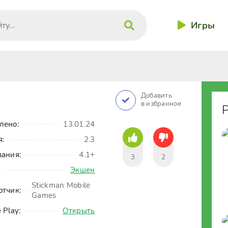
Игры
Добавить
в избранное
лено:
13.01.24
я:
2.3
вания:
4.1+
3
2
Экшен
Stickman Mobile
отчик:
Games
 Play:
Открыть