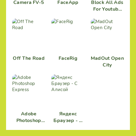
Camera FV-5
FaceApp
Block All Ads
For Youtube
Vanced ads
Off The Road
FaceRig
MadOut Open
City
Adobe
Яндекс
Photoshop
Браузер - С
Express
Алисой