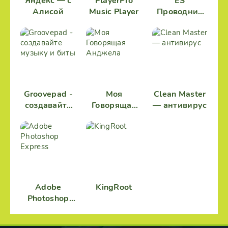
Яндекс — с
PlayerPro
ES
Алисой
Music Player
Проводник
Pro
Groovepad -
Моя
Clean Master
создавайте
Говорящая
— антивирус
музыку и
Анджела
биты
Adobe
KingRoot
Photoshop
Express