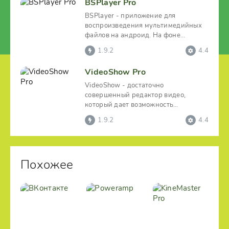
BSPlayer Pro
BSPlayer - приложение для
воспроизведения мультимедийных
файлов на андроид. На фоне
аналогов эта программа выделяется
1.9.2
4.4
в
VideoShow Pro
VideoShow - достаточно
совершенный редактор видео,
который дает возможность
производить монтаж
1.9.2
4.4
непосредственно на
Похожее