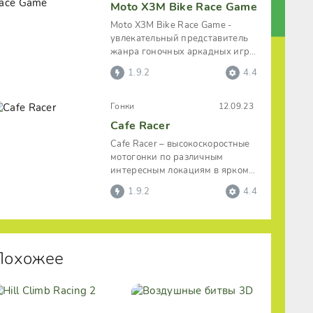
Moto X3M Bike Race Game
Moto X3M Bike Race Game -
увлекательный представитель
жанра гоночных аркадных игр.
В котором играющему
1.9.2
4.4
предстоит
Гонки
12.09.23
Cafe Racer
Cafe Racer – высокоскоростные
мотогонки по различным
интересным локациям в ярком
оригинальном оформлении. В
1.9.2
4.4
игре
Похожее