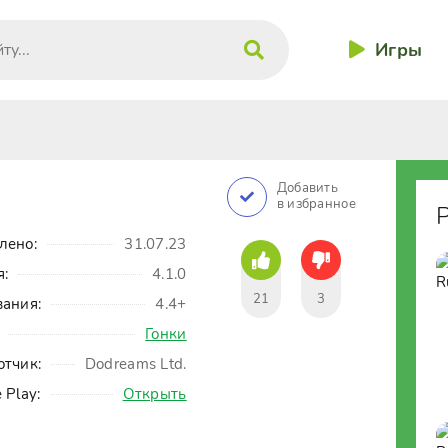
Игры
Добавить
в избранное
лено:
31.07.23
я:
4.1.0
21
3
вания:
4.4+
Гонки
отчик:
Dodreams Ltd.
 Play:
Открыть