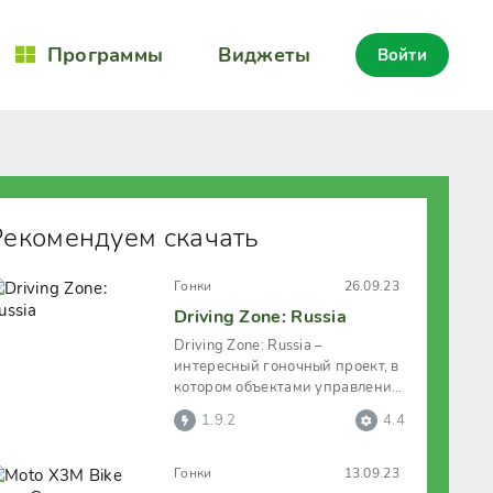
Программы
Виджеты
Войти
Рекомендуем скачать
Гонки
26.09.23
Driving Zone: Russia
Driving Zone: Russia –
интересный гоночный проект, в
котором объектами управления
станут исключительно
1.9.2
4.4
российские
Гонки
13.09.23