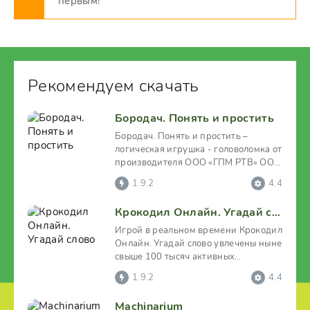
первым!
Рекомендуем скачать
Бородач. Понять и простить
Бородач. Понять и простить –
логическая игрушка - головоломка от
производителя ООО «ГПМ РТB» ООО
«ГПМ РТB», где главным
1.9.2
4.4
Крокодил Онлайн. Угадай слово
Игрой в реальном времени Крокодил
Онлайн. Угадай слово увлечены ныне
свыше 100 тысяч активных
пользователей, что
1.9.2
4.4
Machinarium