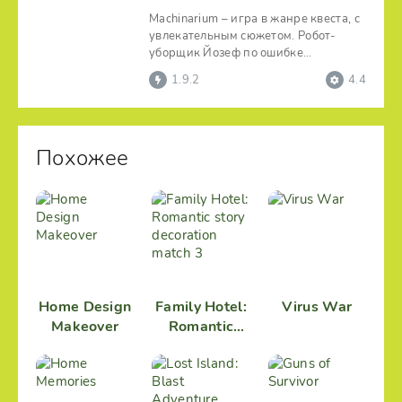
Machinarium – игра в жанре квеста, с
увлекательным сюжетом. Робот-
уборщик Йозеф по ошибке
оказывается на свалке за
1.9.2
4.4
Похожее
Home Design
Family Hotel:
Virus War
Makeover
Romantic
story
decoration
match 3