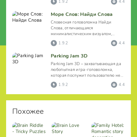
1.9.2
4.4
Море Слов: Найди Слова
Словесная головоломка Найди
Слова, отличающаяся
минималистическим визуалом,
предлагает пользователю на каждом
1.9.2
4.4
своем
Parking Jam 3D
Parking Jam 3D – захватывающая да
любопытная игра-головоломка,
которая послужит пользователю не
только как инструмент
1.9.2
4.4
Похожее