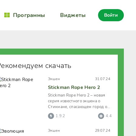
Программы
Виджеты
Войти
Рекомендуем скачать
Экшен
31.07.24
Stickman Rope Hero 2
Stickman Rope Hero 2 – новая
серия известного экшена о
Стикмане, спасающем город от
злобных существ, угрожающих
1.9.2
4.4
мирным
Экшен
29.07.24