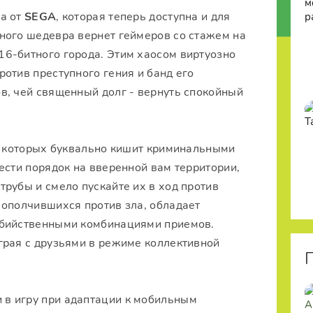
ра от
SEGA
, которая теперь доступна и для
ного шедевра вернет геймеров со стажем на
6-битного города. Этим хаосом виртуозно
отив преступного гения и банд его
в, чей священный долг - вернуть спокойный
из которых буквально кишит криминальными
ести порядок на вверенной вам территории,
рубы и смело пускайте их в ход против
 ополчившихся против зла, обладает
убийственными комбинациями приемов.
грая с друзьями в режиме коллективной
в игру при адаптации к мобильным