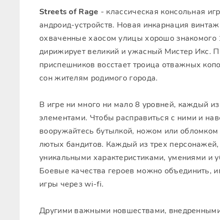
Streets of Rage
- классическая консольная иг
андроид-устройств. Новая инкарнация винтаж
охваченные хаосом улицы хорошо знакомого 1
дирижирует великий и ужасный Мистер Икс. Пр
приспешников восстает троица отважных копо
сон жителям родимого города.
В игре ни много ни мало 8 уровней, каждый 
элементами. Чтобы расправиться с ними и нав
вооружайтесь бутылкой, ножом или обломком т
лютых бандитов. Каждый из трех персонажей,
уникальными характеристиками, умениями и 
Боевые качества героев можно объединить, и
игры через wi-fi.
Другими важными новшествами, внедренными 