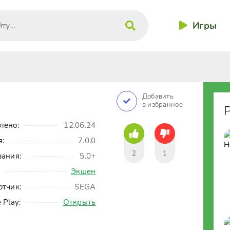
Игры
Добавить
в избранное
лено:
12.06.24
я:
7.0.0
2
1
вания:
5.0+
Экшен
отчик:
SEGA
 Play:
Открыть