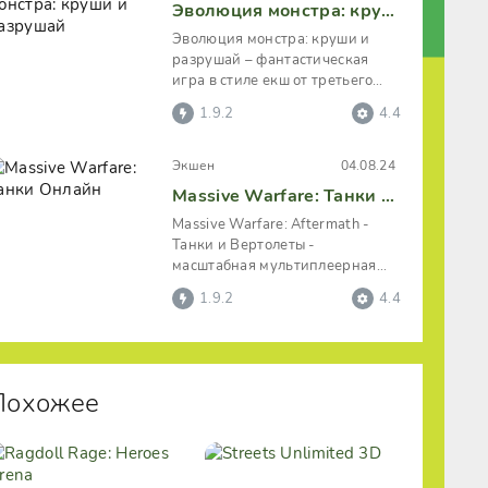
Эволюция монстра: круши и разрушай
Эволюция монстра: круши и
разрушай – фантастическая
игра в стиле екш от третьего
лица на андроид, где игрок
1.9.2
4.4
встретится
Экшен
04.08.24
Massive Warfare: Танки Онлайн
Massive Warfare: Aftermath -
Танки и Вертолеты -
масштабная мультиплеерная
игра, предлагающая
1.9.2
4.4
пользователям со всего
Похожее