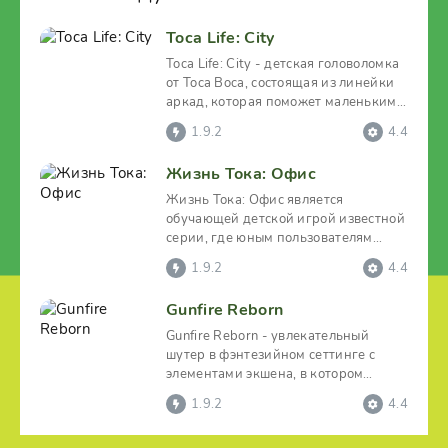
Toca Life: City
Toca Life: City - детская головоломка
от Toca Boca, состоящая из линейки
аркад, которая поможет маленьким
игрокам, не
1.9.2
4.4
Жизнь Тока: Офис
Жизнь Тока: Офис является
обучающей детской игрой известной
серии, где юным пользователям
дается возможность примерить
1.9.2
4.4
Gunfire Reborn
Gunfire Reborn - увлекательный
шутер в фэнтезийном сеттинге с
элементами экшена, в котором
пользователю придется немало
1.9.2
4.4