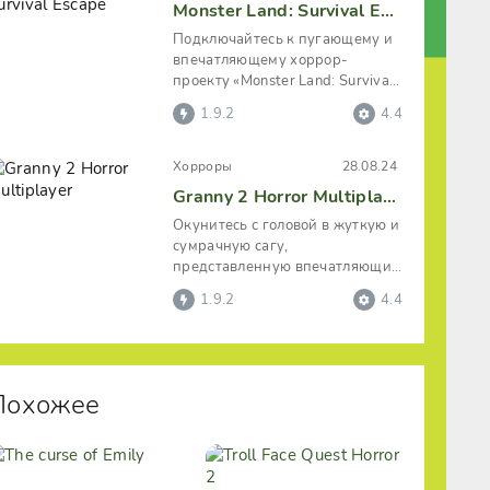
Monster Land: Survival Escape
Подключайтесь к пугающему и
впечатляющему хоррор-
проекту «Monster Land: Survival
Escape». В вашей проектной
1.9.2
4.4
команде
Хорроры
28.08.24
Granny 2 Horror Multiplayer
Окунитесь с головой в жуткую и
сумрачную сагу,
представленную впечатляющим
и атмосферным экшен-
1.9.2
4.4
проектом «Granny 2
Похожее