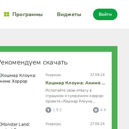
Программы
Виджеты
Войти
Рекомендуем скачать
Хорроры
27.08.24
Кошмар Клоуна: Аниме Хоррор
Испытайте свою отвагу в
страшном и сумрачном хоррор-
проекте «Кошмар Клоуна:
Аниме Хоррор», где Вам
1.9.2
4.4
предстоит стойко
Хорроры
27.08.24