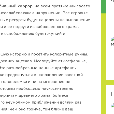
обильный
хоррор
, на всем протяжении своего
 неослабевающем напряжении. Все игровые
льные ресурсы будут нацелены на выполнение
и и ее подруги из заброшенного храма.
 к освобождению будет жуткий и
йшую историю и посетить колоритные руины,
древних ацтеков. Исследуйте атмосферные,
йте разнообразные ценные артефакты,
же продвинуться в направлении заветной
 головоломки и ни на мгновение не
которым необходимо неукоснительно
биринтам древнего храма: бойтесь
его неумолимом приближении всякий раз
ния: чем оно громче, тем ближе ваш