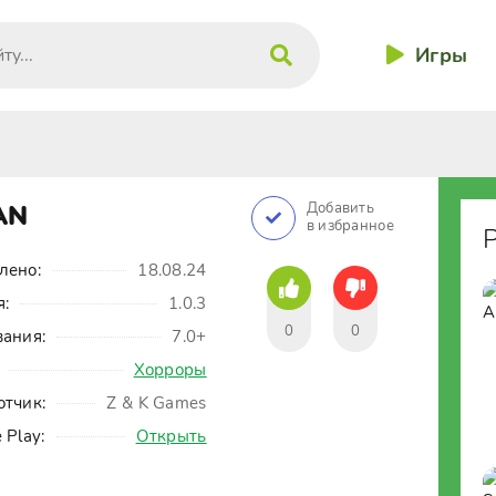
Игры
AN
Добавить
в избранное
лено:
18.08.24
я:
1.0.3
0
0
вания:
7.0+
Хорроры
отчик:
Z & K Games
 Play:
Открыть