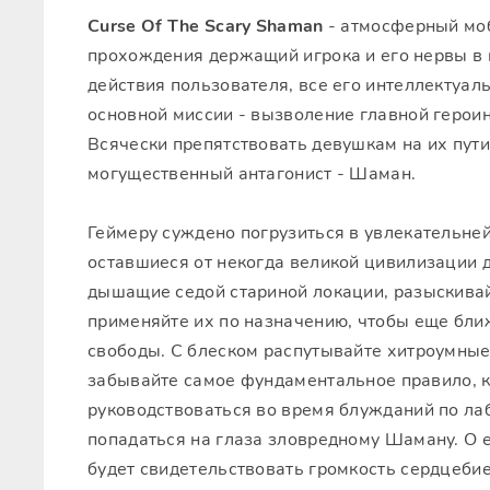
Curse Of The Scary Shaman
- атмосферный м
прохождения держащий игрока и его нервы в
действия пользователя, все его интеллектуа
основной миссии - вызволение главной героин
Всячески препятствовать девушкам на их пути
могущественный антагонист - Шаман.
Геймеру суждено погрузиться в увлекательне
оставшиеся от некогда великой цивилизации 
дышащие седой стариной локации, разыскива
применяйте их по назначению, чтобы еще бли
свободы. С блеском распутывайте хитроумные
забывайте самое фундаментальное правило, 
руководствоваться во время блужданий по ла
попадаться на глаза зловредному Шаману. О 
будет свидетельствовать громкость сердцебие