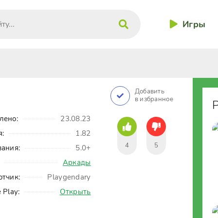
Игры
Добавить
в избранное
лено:
23.08.23
я:
1.82
4
5
вания:
5.0+
Аркады
отчик:
Playgendary
 Play:
Открыть