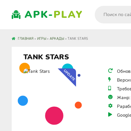
APK-
PLAY
ГЛАВНАЯ
»
ИГРЫ
»
АРКАДЫ
» TANK STARS
TANK STARS
UPDATE
Обнов
Верси
Требо
Жанр:
Рараб
Google