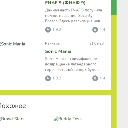
FNAF 9 (ФНАФ 9)
Данная часть FNAF 9 получила
полное название: Security
Breach. Здесь реализация новых
локаций будет осуществляться в
1.9.2
4.4
Раннеры
21.09.23
Sonic Mania
Sonic Mania – триумфальное
возвращение легендарного
героя, который теперь будет
развивать головокружительную
1.9.2
4.4
скорость и
Похожее