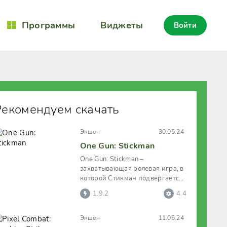
Программы
Виджеты
Войти
Рекомендуем скачать
Экшен
30.05.24
One Gun: Stickman
One Gun: Stickman –
захватывающая ролевая игра, в
которой Стикман подвергается
атаке множества монстров.
1.9.2
4.4
Проект
Экшен
11.06.24