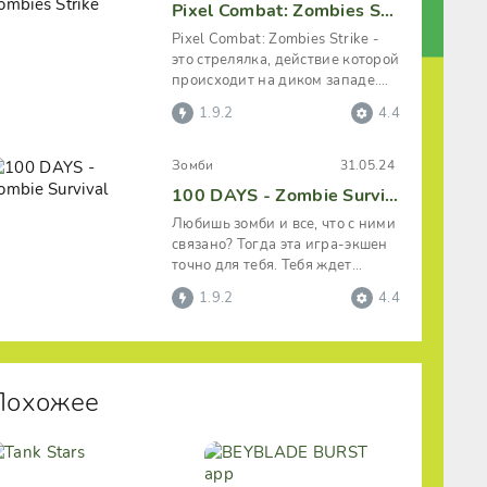
Pixel Combat: Zombies Strike
Pixel Combat: Zombies Strike -
это стрелялка, действие которой
происходит на диком западе.
Все действующие персонажи
1.9.2
4.4
Зомби
31.05.24
100 DAYS - Zombie Survival
Любишь зомби и все, что с ними
связано? Тогда эта игра-экшен
точно для тебя. Тебя ждет
невероятный игровой процесс,
1.9.2
4.4
Похожее