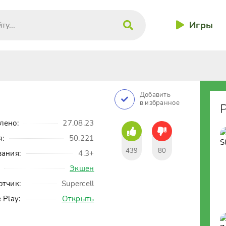
Игры
Добавить
в избранное
лено:
27.08.23
я:
50.221
439
80
вания:
4.3+
Экшен
отчик:
Supercell
 Play:
Открыть