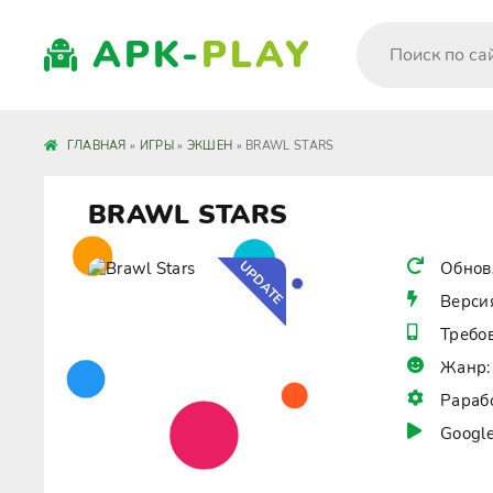
APK-
PLAY
ГЛАВНАЯ
»
ИГРЫ
»
ЭКШЕН
» BRAWL STARS
BRAWL STARS
UPDATE
Обнов
Верси
Требо
Жанр:
Рараб
Google