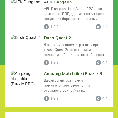
AFK Dungeon
AFK Dungeon : Idle Action RPG - это
красочная РПГ, где главному герою
предстоит бороться с огромным
количеством
1.9.2
4.4
Dash Quest 2
В захватывающем игровом мире
«Dash Quest 2» царят приключения,
полные драйва и опасностей. Героя-
одиночку Дэша еще
1.9.2
4.4
Anipang Matchlike (Puzzle RPG)
Вдохновляйтесь ярким
приключением в компании
отважного воина Ани и
затягивающего ролевого проекта
1.9.2
4.4
«Anipang Matchlike»,