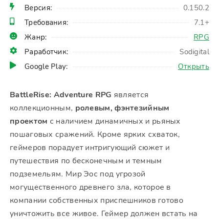
Версия:
0.150.2
Требования:
7.1+
Жанр:
RPG
Раработчик:
Sodigital
Google Play:
Открыть
BattleRise: Adventure RPG
является
коллекционным,
ролевым, фэнтезийным
проектом
с наличием динамичных и рьяных
пошаговых сражений. Кроме ярких схваток,
геймеров порадует интригующий сюжет и
путешествия по бесконечным и темным
подземельям. Мир Эос под угрозой
могущественного древнего зла, которое в
компании собственных приспешников готово
уничтожить все живое. Геймер должен встать на