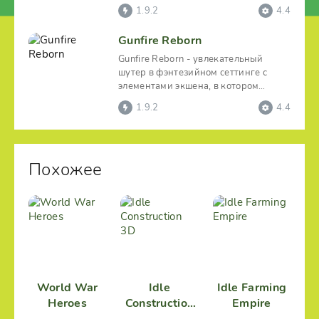
дается возможность примерить
1.9.2
4.4
Gunfire Reborn
Gunfire Reborn - увлекательный
шутер в фэнтезийном сеттинге с
элементами экшена, в котором
пользователю придется немало
1.9.2
4.4
Похожее
World War
Idle
Idle Farming
Heroes
Construction
Empire