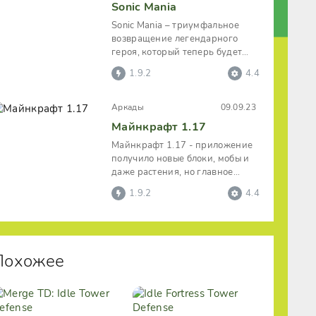
Sonic Mania
Sonic Mania – триумфальное
возвращение легендарного
героя, который теперь будет
развивать головокружительную
1.9.2
4.4
скорость и
Аркады
09.09.23
Майнкрафт 1.17
Майнкрафт 1.17 - приложение
получило новые блоки, мобы и
даже растения, но главное
новшество заключается в
1.9.2
4.4
добавлении
Похожее