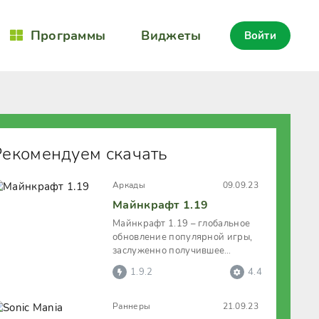
Программы
Виджеты
Войти
Рекомендуем скачать
Аркады
09.09.23
Майнкрафт 1.19
Майнкрафт 1.19 – глобальное
обновление популярной игры,
заслуженно получившее
название «Дикого обновления».
1.9.2
4.4
Новая
Раннеры
21.09.23