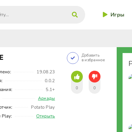
Игры
E
Добавить
в избранное
лено:
19.08.23
я:
0.0.2
0
0
вания:
5.1+
Аркады
отчик:
Potato Play
 Play:
Открыть