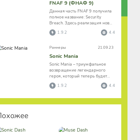
FNAF 9 (ФНАФ 9)
Данная часть FNAF 9 получила
полное название: Security
Breach. Здесь реализация новых
локаций будет осуществляться в
1.9.2
4.4
Раннеры
21.09.23
Sonic Mania
Sonic Mania – триумфальное
возвращение легендарного
героя, который теперь будет
развивать головокружительную
1.9.2
4.4
скорость и
Похожее