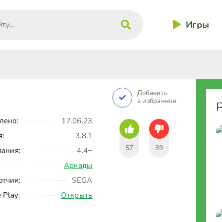
Игры
Добавить
в избранное
лено:
17.06.23
я:
3.8.1
57
39
вания:
4.4+
Аркады
отчик:
SEGA
 Play:
Открыть