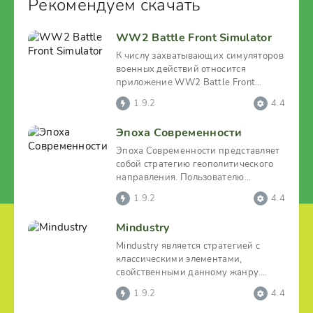
Рекомендуем скачать
WW2 Battle Front Simulator
К числу захватывающих симуляторов
военных действий относится
приложение WW2 Battle Front
Simulator. Действия в данной
1.9.2
4.4
Эпоха Современности
Эпоха Современности представляет
собой стратегию геополитического
направления. Пользователю
предлагается стать главой
1.9.2
4.4
Mindustry
Mindustry является стратегией с
классическими элементами,
свойственными данному жанру.
Геймеру необходимо встать на
1.9.2
4.4