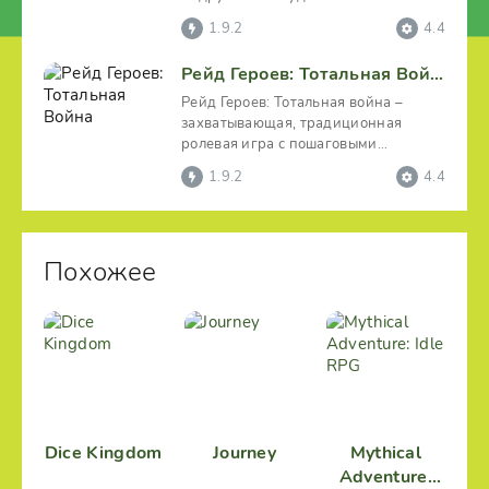
гномами, сделать так, чтобы
1.9.2
4.4
Рейд Героев: Тотальная Война
Рейд Героев: Тотальная война –
захватывающая, традиционная
ролевая игра с пошаговыми
поединками. Цель – сотворить
1.9.2
4.4
Похожее
Dice Kingdom
Journey
Mythical
Adventure: