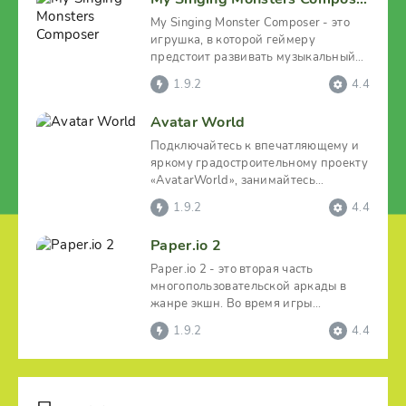
My Singing Monster Composer - это
игрушка, в которой геймеру
предстоит развивать музыкальный
коллектив.
1.9.2
4.4
Avatar World
Подключайтесь к впечатляющему и
яркому градостроительному проекту
«AvatarWorld», занимайтесь
исследованием
1.9.2
4.4
Paper.io 2
Paper.io 2 - это вторая часть
многопользовательской аркады в
жанре экшн. Во время игры
пользователь должен вести
1.9.2
4.4