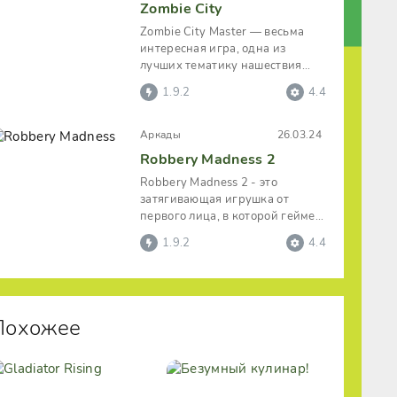
Zombie City
Zombie City Master — весьма
интересная игра, одна из
лучших тематику нашествия
зомби. В которой пользователь
1.9.2
4.4
сможет
Аркады
26.03.24
Robbery Madness 2
Robbery Madness 2 - это
затягивающая игрушка от
первого лица, в которой геймер
станет выполнять миссию
1.9.2
4.4
опытного вора.
Похожее