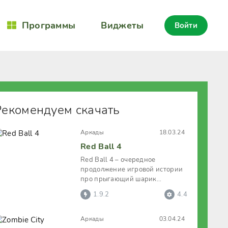
Программы
Виджеты
Войти
Рекомендуем скачать
Аркады
18.03.24
Red Ball 4
Red Ball 4 – очередное
продолжение игровой истории
про прыгающий шарик
красного цвета. В данной серии
1.9.2
4.4
игроку необходимо
Аркады
03.04.24