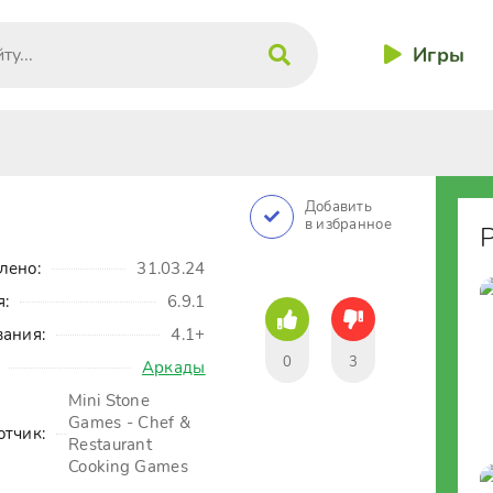
Игры
Добавить
в избранное
лено:
31.03.24
я:
6.9.1
вания:
4.1+
0
3
Аркады
Mini Stone
Games - Chef &
отчик:
Restaurant
Cooking Games