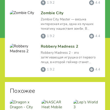
зомби, но она задумана
1.9.2
4.4
Zombie City
Zombie City Master — весьма
интересная игра, одна из лучших
тематику нашествия зомби. В
которой пользователь сможет
1.9.2
4.4
Robbery Madness 2
Robbery Madness 2 - это
затягивающая игрушка от первого
лица, в которой геймер станет
выполнять миссию опытного вора.
1.9.2
4.4
Похожее