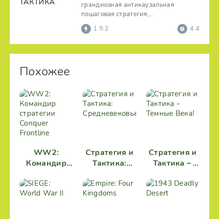
грандиозная антикаузальная
пошаговая стратегия,
продолжающая популярную серию
1.9.2
4.4
игр о
Похожее
WW2:
Стратегия и
Стратегия и
Командир
Тактика:
Тактика－
стратегии
Средневековье
Темные
Conquer
Века!
Frontline