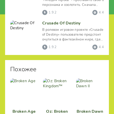
"Гильдия Героев" - прославить своего
персонажа и озолотить. Сначала
надо будет
1.9.2
4.4
Crusade Of Destiny
В ролевом игровом проекте «Crusade
of Destiny» пользователю предстоит
очутиться в фэнтезийном мире, где
поселились
1.9.2
4.4
Похожее
Broken Age
Oz: Broken
Broken Dawn