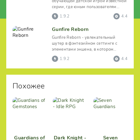
обучающей детской игрой известной
серии, где юным пользователям
дается возможность примерить
1.9.2
4.4
Gunfire Reborn
Gunfire Reborn - увлекательный
шутер в фэнтезийном сеттинге с
элементами экшена, в котором
пользователю придется немало
1.9.2
4.4
Похожее
Guardians of
Dark Knight -
Seven