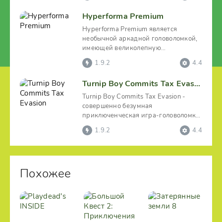
Hyperforma Premium
Hyperforma Premium является
необычной аркадной головоломкой,
имеющей великолепную
атмосферную визуализацию.
1.9.2
4.4
Наличие у
Turnip Boy Commits Tax Evasion
Turnip Boy Commits Tax Evasion -
совершенно безумная
приключенческая игра-головоломка
с элементами бродилки, где
1.9.2
4.4
Похожее