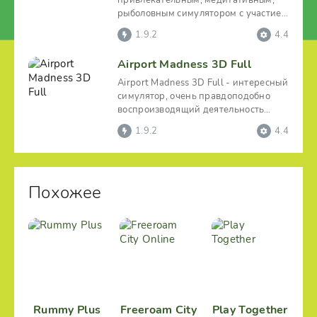
привлекательным, медитативным,
рыболовным симулятором с участием
очаровательного и милейшего
1.9.2
4.4
Airport Madness 3D Full
Airport Madness 3D Full - интересный
симулятор, очень правдоподобно
воспроизводящий деятельность
авиадиспетчеров. Игрок
1.9.2
4.4
Похожее
Rummy Plus
Freeroam City
Play Together