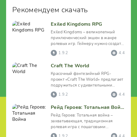
Рекомендуем скачать
Exiled Kingdoms RPG
Exiled Kingdoms – великолепный
приключенческий экшен в жанре
ролевых игр. Геймеру нужно создать
своего храброго героя и
1.9.2
4.4
Craft The World
Красочный фэнтезийный RPG-
проект «Craft The World» предлагает
подружиться с удивительными
гномами, сделать так, чтобы
1.9.2
4.4
Рейд Героев: Тотальная Война
Рейд Героев: Тотальная война –
захватывающая, традиционная
ролевая игра с пошаговыми
поединками. Цель – сотворить
1.9.2
4.4