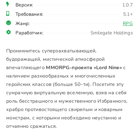
Версия:
1.0.7
Требования:
5.1+
Жанр:
RPG
Раработчик:
Smilegate Holdings
Проникнитесь суперзахватывающей,
будоражащей, мистической атмосферой
впечатляющего
MMORPG-проекта «Lord Nine»
с
наличием разнообразных и многочисленных
геройских классов (больше 50-ти). Посетите эту
сумрачную виртуальную вселенную, взяв на себя
роль бесстрашного и мужественного Избранного,
храбро противостоящего свирепым и коварным
монстрам, с которыми необходимо неустанно и
отчаянно сражаться.