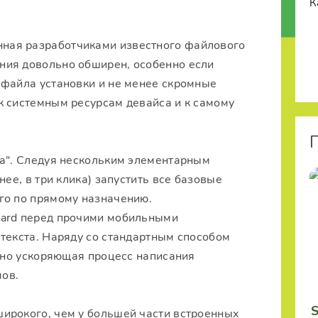
анная разработчиками известного файлового
ния довольно обширен, особенно если
 файла установки и не менее скромные
к системным ресурсам девайса и к самому
ка". Следуя нескольким элементарным
нее, в три клика) запустить все базовые
го по прямому назначению.
oard перед прочими мобильными
текста. Наряду со стандартным способом
етно ускоряющая процесс написания
ов.
S
ирокого, чем у большей части встроенных