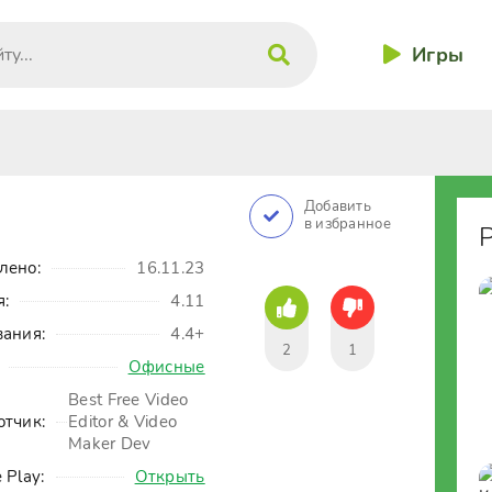
Игры
Добавить
в избранное
лено:
16.11.23
я:
4.11
вания:
4.4+
2
1
Офисные
Best Free Video
отчик:
Editor & Video
Maker Dev
 Play:
Открыть