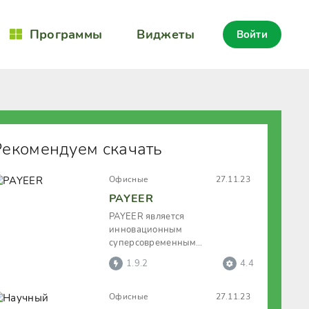
Программы
Виджеты
Войти
Рекомендуем скачать
Офисные
27.11.23
PAYEER
PAYEER является
инновационным
суперсовременным
приложением, объединяющим
1.9.2
4.4
многочисленные
пользовательские финансовые
Офисные
27.11.23