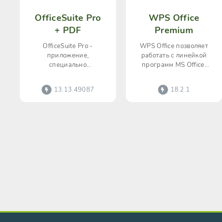
OfficeSuite Pro
WPS Office
+ PDF
Premium
OfficeSuite Pro -
WPS Office позволяет
приложение,
работать с линейкой
специально
программ MS Office,
предназначенное для
файлы которых будут
редактирования,
скопированы на ваше
13.13.49087
18.2.1
создания и просмотра
устройство.
файлов Word,