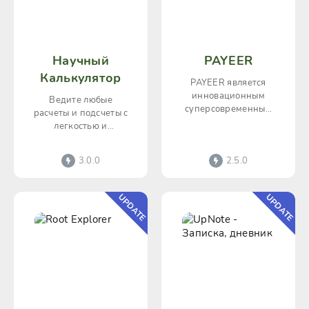
Научный
PAYEER
Калькулятор
PAYEER является
инновационным
Ведите любые
суперсовременным
расчеты и подсчеты с
приложением,
легкостью и
объединяющим
комфортом,
многочисленные
воспользовавшись
3.0.0
2.5.0
пользовательские
суперсовременным
финансовые
цифровым
калькулятором
E
UPDATE
UPDATE