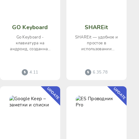
GO Keyboard
SHAREit
Go Keyboard -
SHAREit — удобное и
клавиатура на
простое в
андроид, созданная
использовании
разработчиками
приложение, которое
известного файлового
позволяет передавать
менеджера Go
файлы между
4.11
6.35.78
Launcher. Функционал
устройствами без
UPDATE
UPDATE