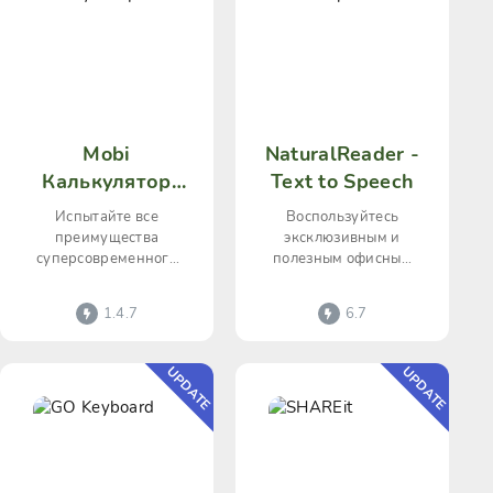
Mobi
NaturalReader -
Калькулятор
Text to Speech
PRO
Испытайте все
Воспользуйтесь
преимущества
эксклюзивным и
суперсовременного
полезным офисным
Андроид-
проектом
калькулятора «Mobi
«NaturalReader - Text
1.4.7
6.7
Calculator PRO»,
to Speech», способным
оценив его
на превращение
комфортабельность,
UPDATE
UPDATE