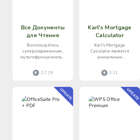
Все Документы
Karl's Mortgage
для Чтения
Calculator
Воспользуйтесь
Karl's Mortgage
суперсовременным,
Calculator является
мультифункциональным
уникальным
и удобным офисным
калькулятором по
приложением по
комфортабельному и
2.7.19
3.11
чтению и просмотру
грамотному расчету
документации
платежей по
UPDATE
UPDAT