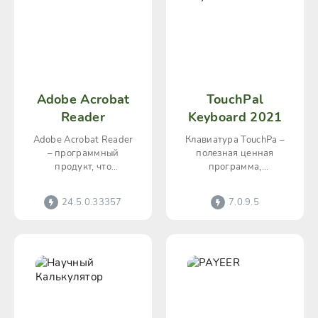
Adobe Acrobat
TouchPal
Reader
Keyboard 2021
Adobe Acrobat Reader
Клавиатура TouchPa –
– программный
полезная ценная
продукт, что
программа,
обеспечивает удобное
позволяющая
чтение и правку
выполнять текстовые
24.5.0.33357
7.0.9.5
файлов в популярном
наборы
формате PDF,
нестандартных
уникальных типов.