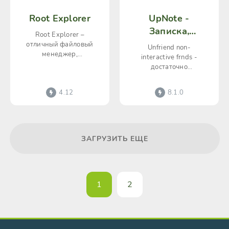
Root Explorer
UpNote -
Записка,
Root Explorer –
дневник
отличный файловый
Unfriend non-
менеджер,
interactive frnds -
разработанный
достаточно
специально для
любопытное
устройств на Android.
приложение при
4.12
8.1.0
Важнейшим его
помощи которого
пользователь сможет
выявить среди
ЗАГРУЗИТЬ ЕЩЕ
1
2