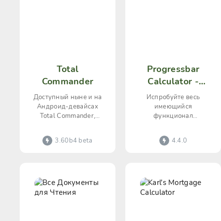
Total
Progressbar
Commander
Calculator -
retro
Доступный ныне и на
Испробуйте весь
Андроид-девайсах
имеющийся
Total Commander,
функционал
общеизвестный
классного
файловый менеджер,
приложения
3.60b4 beta
4.4.0
обладает
«Progressbar
функционалом,
Calculator»,
являющегося не
только удобным в