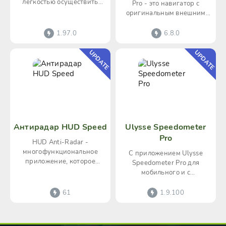
легкостью осуществить
Pro - это навигатор с
выбор доступной
оригинальным внешним
радиостанции из перечня,
видом и функционалом.
служащего для
Вместо привычных карт в
1.97.0
6.8.0
нем
UPDATE
UPDATE
Антирадар HUD Speed
Ulysse Speedometer
Pro
HUD Anti-Radar -
многофункциональное
С приложением Ulysse
приложение, которое
Speedometer Pro для
принесет огромную пользу
мобильного и с
автовладельцам,
использованием GPS-
минимизируя риск
функционала телефона
61
1.9.100
можно легко узнать