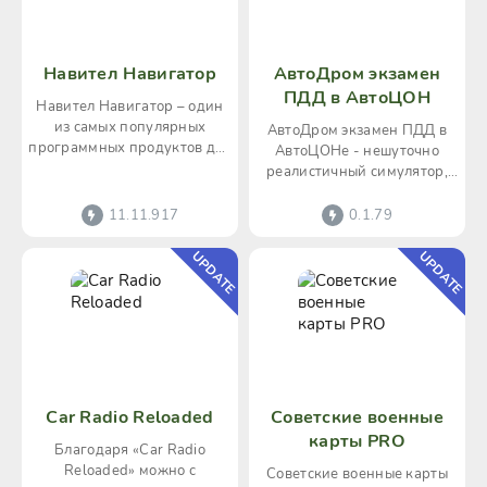
Навител Навигатор
АвтоДром экзамен
ПДД в АвтоЦОН
Навител Навигатор – один
из самых популярных
АвтоДром экзамен ПДД в
программных продуктов для
АвтоЦОНе - нешуточно
спутниковой навигации.
реалистичный симулятор,
Простой в использовании
способный оказать
неоценимую помощь всем
11.11.917
0.1.79
тем, кто
UPDATE
UPDATE
Car Radio Reloaded
Советские военные
карты PRO
Благодаря «Car Radio
Reloaded» можно с
Советские военные карты