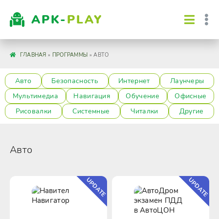
APK-
PLAY
ГЛАВНАЯ
»
ПРОГРАММЫ
» АВТО
Авто
Безопасность
Интернет
Лаунчеры
Мультимедиа
Навигация
Обучение
Офисные
Рисовалки
Системные
Читалки
Другие
Авто
UPDATE
UPDATE