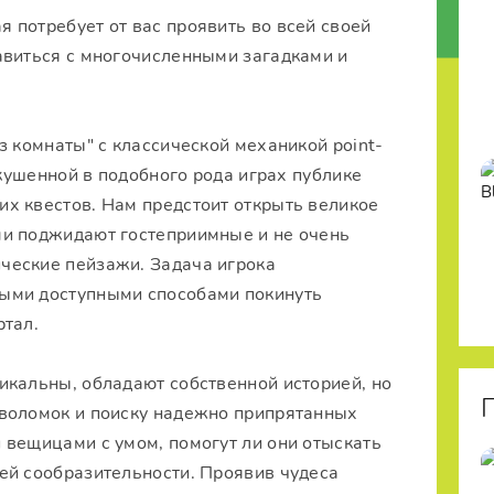
 потребует от вас проявить во всей своей
авиться с многочисленными загадками и
з комнаты" с классической механикой point-
скушенной в подобного рода играх публике
х квестов. Нам предстоит открыть великое
ми поджидают гостеприимные и не очень
ческие пейзажи. Задача игрока
ыми доступными способами покинуть
ртал.
икальны, обладают собственной историей, но
оволомок и поиску надежно припрятанных
 вещицами с умом, помогут ли они отыскать
ей сообразительности. Проявив чудеса