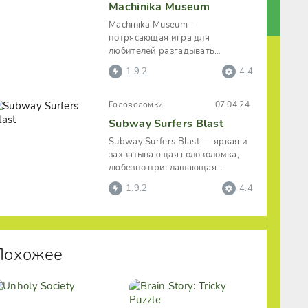
Machinika Museum
Machinika Museum –
потрясающая игра для
любителей разгадывать
головоломки в играх. Которые
1.9.2
4.4
вдобавок объединены
Головоломки
07.04.24
Subway Surfers Blast
Subway Surfers Blast — яркая и
захватывающая головоломка,
любезно приглашающая
пользователей в полюбившуюся
1.9.2
4.4
многим
Похожее