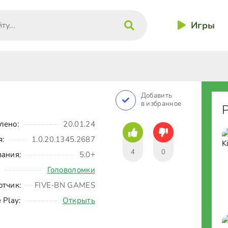
Игры
Добавить
в избранное
лено:
20.01.24
я:
1.0.20.1345.2687
4
0
вания:
5.0+
Головоломки
отчик:
FIVE-BN GAMES
 Play:
Открыть