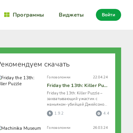
Программы
Виджеты
Войти
Рекомендуем скачать
Головоломки
22.04.24
Friday the 13th: Killer Puzzle
Friday the 13th: Killer Puzzle –
захватывающий ужастик с
маньяком-убийцей Джейсоном
Вурхизом из популярной серии
1.9.2
4.4
Головоломки
26.03.24