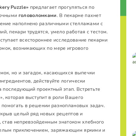
kery Puzzle»
предлагает прогуляться по
сочными
головоломками
. В пекарне пахнет
щение наполнено различными стеллажами с
, пекари трудятся, умело работая с тестом.
ступает всестороннее исследование пекарни
мок, возникающих по мере игрового
мок, но и загадок, касающихся выпечки
нгредиентов, действуйте логически
а последующий проектный этап. Встретьте
, которая выступит в роли Вашего
и помогать в решении разноплановых задач.
открыв целый ряд новых рецептов и
, став непревзойденным знатоком хлебного
селым приключением, заряжающим яркими и