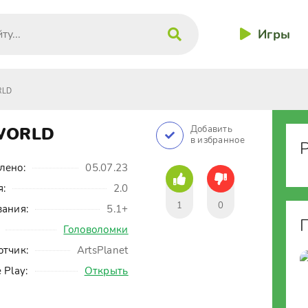
Игры
RLD
WORLD
Добавить
в избранное
лено:
05.07.23
я:
2.0
1
0
вания:
5.1+
Головоломки
отчик:
ArtsPlanet
 Play:
Открыть