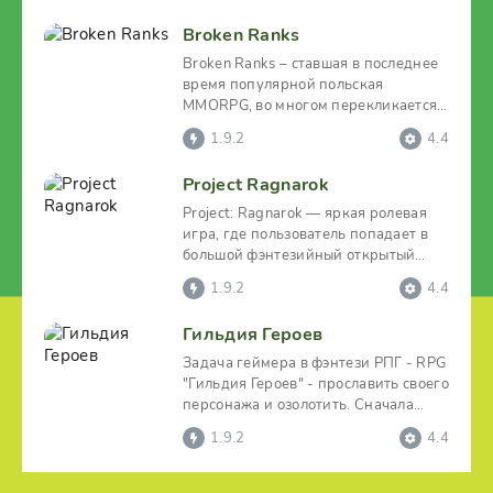
Broken Ranks
Broken Ranks – ставшая в последнее
время популярной польская
MMORPG, во многом перекликается с
The Pride of Taern. В
1.9.2
4.4
Project Ragnarok
Project: Ragnarok — яркая ролевая
игра, где пользователь попадает в
большой фэнтезийный открытый
мир, происходящие
1.9.2
4.4
Гильдия Героев
Задача геймера в фэнтези РПГ - RPG
"Гильдия Героев" - прославить своего
персонажа и озолотить. Сначала
надо будет
1.9.2
4.4