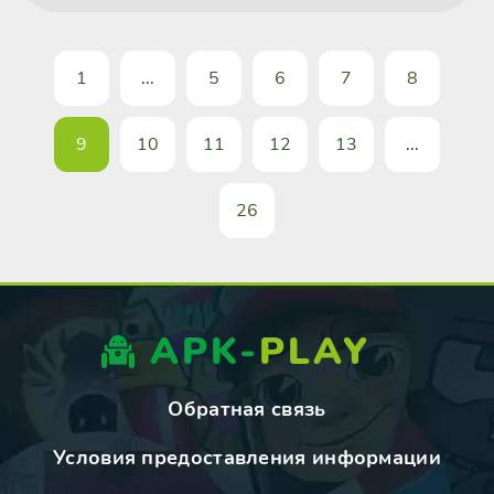
1
...
5
6
7
8
9
10
11
12
13
...
26
APK-
PLAY
Обратная связь
Условия предоставления информации