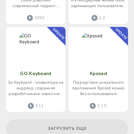
собой довольно
и атмосферные живые обои,
современный торрент -
заряжающие пользователей
клиент. Который выделяется
Android энергией вечного
из ряда похожих
лета,
3093
2.2
приложений
UPDATE
UPDATE
GO Keyboard
Xposed
Go Keyboard - клавиатура на
Посредством уникального
андроид, созданная
приложения Xposed можно
разработчиками известного
без использования
файлового менеджера Go
специализированного ПО,
Launcher. Функционал
других инструментов и
4.11
3.1.5
опыта
ЗАГРУЗИТЬ ЕЩЕ