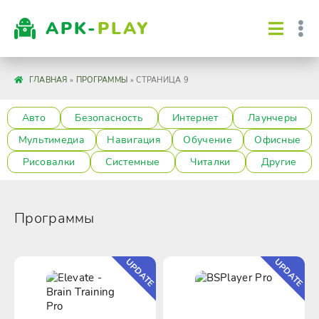
APK-
PLAY
ГЛАВНАЯ
»
ПРОГРАММЫ
» СТРАНИЦА 9
Авто
Безопасность
Интернет
Лаунчеры
Мультимедиа
Навигация
Обучение
Офисные
Рисовалки
Системные
Читалки
Другие
Программы
UPDATE
UPDATE