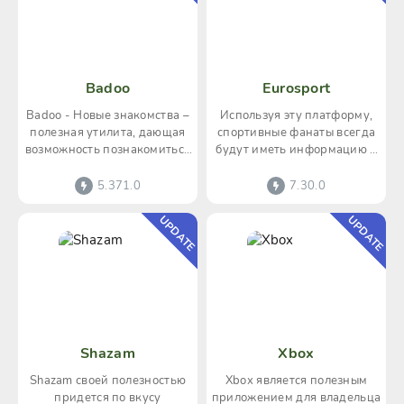
Badoo
Eurosport
Badoo - Новые знакомства –
Используя эту платформу,
полезная утилита, дающая
спортивные фанаты всегда
возможность познакомиться
будут иметь информацию о
с новыми людьми, как в
статистике по любому виду
родном населенном
спорта, с помощью
5.371.0
7.30.0
UPDATE
UPDATE
Shazam
Xbox
Shazam своей полезностью
Xbox является полезным
придется по вкусу
приложением для владельца