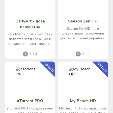
DailyArt - доза
Season Zen HD
искусства
Season Zen HD - это
специальное приложение
«DailyArt - доза искусства»
для тех, кто хочет управлять
является затягивающим и
погодой в своем смартфоне.
визуально притягательным
Благодаря этой
приложением, дающим
пользователям
3.1.4
2.1.1
UPDATE
UPDATE
aTorrent PRO
My Beach HD
aTorrent PRO - представляет
My Beach HD - это красочные