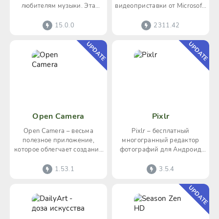
любителям музыки. Эта
видеоприставки от Microsoft.
программа поможет любому
Благодаря ему, станет
пользователю распознать
возможным
15.0.0
2311.42
UPDATE
UPDATE
Open Camera
Pixlr
Open Camera – весьма
Pixlr – бесплатный
полезное приложение,
многогранный редактор
которое облегчает создание
фотографий для Андроид
качественного видео и фото
устройств. Программа
и способно полностью
наделена необходимым
1.53.1
3.5.4
набором
UPDATE