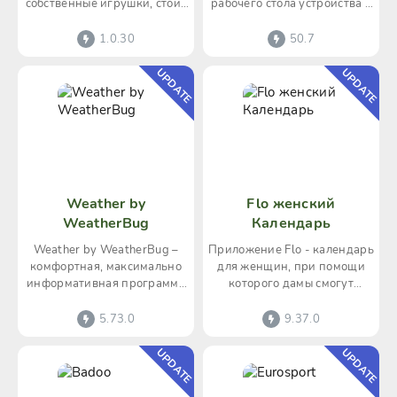
собственные игрушки, стоит
рабочего стола устройства в
присмотреться к
лучшую сторону.
приложению FPS Maker 3D.
Приложение предоставляет
1.0.30
50.7
UPDATE
UPDATE
Weather by
Flo женский
WeatherBug
Календарь
Weather by WeatherBug –
Приложение Flo - календарь
комфортная, максимально
для женщин, при помощи
информативная программа
которого дамы смогут
о погоде. Утилита дает
отслеживать периодичность
полную погодную
критических дней,
5.73.0
9.37.0
UPDATE
UPDATE