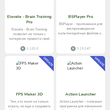
Elevate - Brain Training
BSPlayer Pro
Pro
BSPlayer - приложение для
воспроизведения
Elevate - Brain Training
мультимедийных файлов на
позволит не только с
андроид. На фоне аналогов
интересом провести свой
эта программа выделяется в
досуг, но еще и прокачать
мозговые способности.
5.120.0
3.19.247
UPDATE
UPDATE
FPS Maker 3D
Action Launcher
Тем, кто хочет не только
Action Launcher – полезная
играть, но еще и создавать
программа для изменения